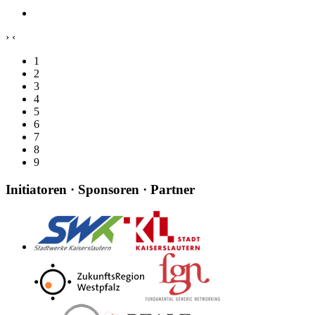
›
‹
1
2
3
4
5
6
7
8
9
Initiatoren · Sponsoren · Partner