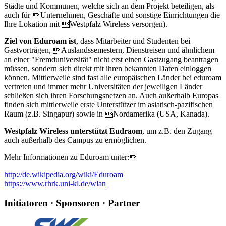
Städte und Kommunen, welche sich an dem Projekt beteiligen, als
auch für Unternehmen, Geschäfte und sonstige Einrichtungen die
Ihre Lokation mit Westpfalz Wireless versorgen).
Ziel von Eduroam ist
, dass Mitarbeiter und Studenten bei
Gastvorträgen, Auslandssemestern, Dienstreisen und ähnlichem
an einer "Fremduniversität" nicht erst einen Gastzugang beantragen
müssen, sondern sich direkt mit ihren bekannten Daten einloggen
können. Mittlerweile sind fast alle europäischen Länder bei eduroam
vertreten und immer mehr Universitäten der jeweiligen Länder
schließen sich ihren Forschungsnetzen an. Auch außerhalb Europas
finden sich mittlerweile erste Unterstützer im asiatisch-pazifischen
Raum (z.B. Singapur) sowie in Nordamerika (USA, Kanada).
Westpfalz Wireless unterstützt Eudraom
, um z.B. den Zugang
auch außerhalb des Campus zu ermöglichen.
Mehr Informationen zu Eduroam unter:
http://de.wikipedia.org/wiki/Eduroam
https://www.rhrk.uni-kl.de/wlan
Initiatoren · Sponsoren · Partner