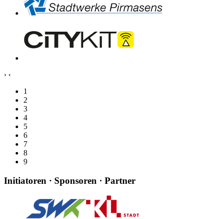
›
‹
1
2
3
4
5
6
7
8
9
Initiatoren · Sponsoren · Partner