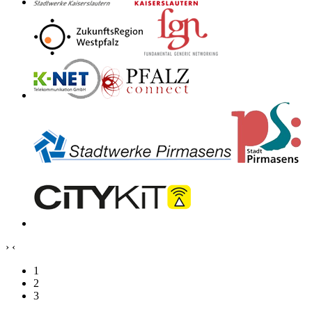
›
‹
1
2
3